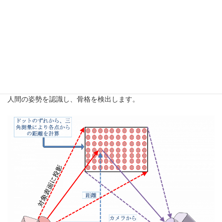
<骨格検出の原理>
骨格の検出には、Kinectというセンサーを用いています。Kinect
は、目に見えない赤外線という光を使って撮影対象までの距離を
測ることで、人やモノの動きを感知するセンサーです。下の図の
ように特定のパターンを投影し、パターン内におけるドットのず
れから距離を計算しています。画像内の各画素における距離から
人間の姿勢を認識し、骨格を検出します。