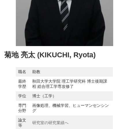
菊地 亮太 (KIKUCHI, Ryota)
職名
助教
最終
秋田大学大学院 理工学研究科 博士後期課
学歴
程 総合理工学専攻修了
学位
博士（工学）
専門
画像処理、機械学習、ヒューマンセンシン
分野
グ
論文
研究室の研究業績へ
等