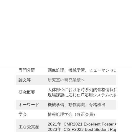
雲 河晨 (YUN, Hechen)
職名
助教
最終学歴
秋田大学大学院理工学研究科博士後期課程数
学位
博士（工学）
専門分野
画像処理、機械学習、ヒューマンセンシング
論文等
研究室の研究業績へ
人体部位における時系列的骨格情報に基づく
研究概要
現場課題に応じたIT応用システムの開発
キーワード
機械学習、動作認識、骨格検出
学会
情報処理学会（各正会員）
2021年 ICMR2021 Excellent Poster Award
主な受賞歴
2023年 ICISIP2023 Best Student Paper Awar