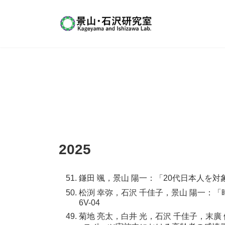
コ
ナ
ン
ビ
テ
ゲ
ン
ー
ツ
シ
へ
ョ
ス
ン
キ
に
ッ
移
プ
動
2025
鎌田 颯，景山 陽一：「20代日本人を対
松渕 幸弥，石沢 千佳子，景山 陽一：「時
6V-04
菊地 亮太，白井 光，石沢 千佳子，末廣