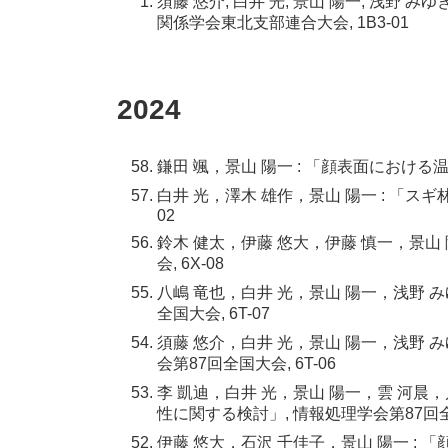
須藤 悠介, 白井 光, 景山 陽一, 浅野 
関係学会東北支部連合大会, 1B3-01
2024
鎌田 颯，景山 陽一 : 「顔表面における
白井 光，澤木 雄作，景山 陽一 : 「ス
02
鈴木 健太，伊藤 悠大，伊藤 慎一，景山
会, 6X-08
八嶋 竜也，白井 光，景山 陽一，浅野 
全国大会, 6T-07
須藤 悠介，白井 光，景山 陽一，浅野 み
会第87回全国大会, 6T-06
李 凱迪，白井 光，景山 陽一，雲 河晨
性に関する検討」, 情報処理学会第87回全国
伊藤 悠大，石沢 千佳子，景山 陽一 :