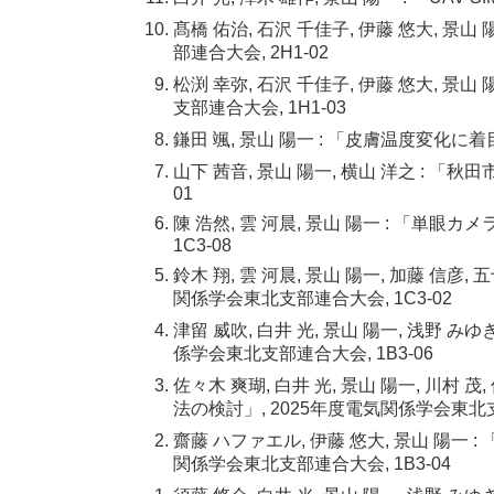
髙橋 佑治, 石沢 千佳子, 伊藤 悠大, 
部連合大会, 2H1-02
松渕 幸弥, 石沢 千佳子, 伊藤 悠大, 景
支部連合大会, 1H1-03
鎌田 颯, 景山 陽一 : 「皮膚温度変化に
山下 茜音, 景山 陽一, 横山 洋之 : 
01
陳 浩然, 雲 河晨, 景山 陽一 : 「
1C3-08
鈴木 翔, 雲 河晨, 景山 陽一, 加藤 
関係学会東北支部連合大会, 1C3-02
津留 威吹, 白井 光, 景山 陽一, 浅野
係学会東北支部連合大会, 1B3-06
佐々木 爽瑚, 白井 光, 景山 陽一, 川村
法の検討」, 2025年度電気関係学会東北支部
齋藤 ハファエル, 伊藤 悠大, 景山 陽
関係学会東北支部連合大会, 1B3-04