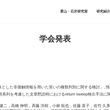
景山・石沢研究室
研究紹
学会発表
象とした非接触情報を用いた笑いの種類判別に関する検討」, 情報処
系列を考慮した文章黙読時におけるreturn sweep検出手法に
 健二，高橋 伸明，斉藤 洋樹，小林 拓也，佐藤 直子，佐竹 