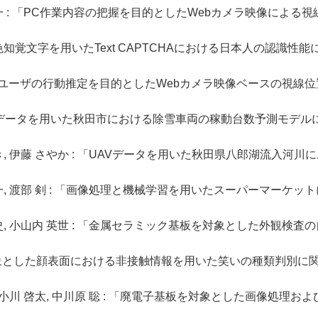
山陽一 : 「PC作業内容の把握を目的としたWebカメラ映像によ
 「赤色知覚文字を用いたText CAPTCHAにおける日本人の認識性
: 「PCユーザの行動推定を目的としたWebカメラ映像ベースの視線位
 「GPSデータを用いた秋田市における除雪車両の稼動台数予測モデル
 みゆき, 伊藤 さやか : 「UAVデータを用いた秋田県八郎湖流入河川
山 陽一, 渡部 剣 : 「画像処理と機械学習を用いたスーパーマーケッ
原 剛史, 小山内 英世 : 「金属セラミック基板を対象とした外観検査
を対象とした顔表面における非接触情報を用いた笑いの種類判別に関す
一音, 小川 啓太, 中川原 聡 : 「廃電子基板を対象とした画像処理