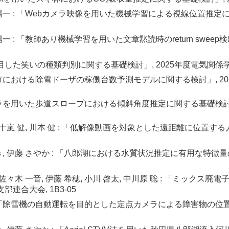
景山 陽一 : 「Webカメラ映像を用いた機械学習による視線位置推
山 陽一 : 「教師あり機械学習を用いた文章黙読時のreturn swe
着目した笑いの種類判別に関する基礎検討」, 2025年度電気関係学会
「秋田市における除雪ドーザの稼働台数予測モデルに関する検討」, 20
単眼カメラを用いた歩道スロープにおける傾斜角度推定に関する基礎検討
信彦, 五十嵐 健, 川本 健 : 「低解像動画を対象とした遠距離に位置
 みゆき, 伊藤 さやか : 「八郎湖における水質状況推定に有用な特
 茂, 佐々木 一音, 伊藤 希穂, 小川 啓太, 中川原 聡 : 「ミ
連合大会, 1B3-05
一 : 「除雪機の自動運転を目的とした定点カメラによる障害物の位