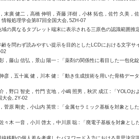
一，末廣 健二，高橋 伸明，斉藤 洋樹，小林 拓也，佐竹 久美，
報処理学会第87回全国大会, 5ZH-07
 「色域の異なるタブレット端末に表示される三原色の認識範囲推
: 「年齢を問わず読みやすい提示を目的としたLCDにおける文字
02
英彰，藤山 信弘，景山 陽一 : 「薬剤の関係性に着目した一包
 伸彦，五十嵐 健，川本 健 : 「動き生成技術を用いた骨格デ
大介，野口 智史，竹門 玄地，小嶋 照男，秋沢 成江 : 「YO
会, 2Y-02
司，菅原 剛史，小山内 英世 : 「金属セラミック基板を対象と
，佐々木 一音，小川 啓太，中川原 聡 : 「廃電子基板を対象
: 「視線移動の個人差を考慮したパスワード入力における意思決定