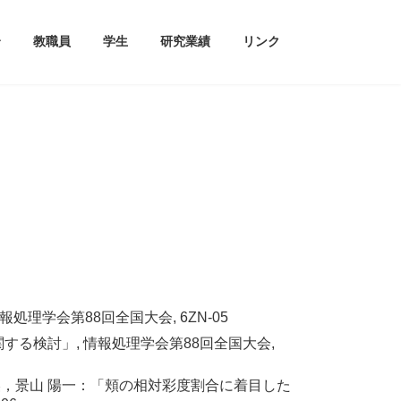
介
教職員
学生
研究業績
リンク
理学会第88回全国大会, 6ZN-05
関する検討」, 情報処理学会第88回全国大会,
久美，景山 陽一：「頬の相対彩度割合に着目した