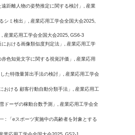
析を用いた遠距離人物の姿勢推定に関する検討」, 産業
けるシミ検出」, 産業応用工学会全国大会2025,
産業応用工学会全国大会2025, GS6-3
廃電子基板における画像類似度判定法」, 産業応用工学
ジア人の赤色知覚文字に関する視覚評価」, 産業応用
目的とした特徴量算出手法の検討」, 産業応用工学会
ットにおける 顧客行動自動分類手法」, 産業応用工
る除雪ドーザの稼動台数予測」, 産業応用工学会全
 景山 陽一 : 「eスポーツ実施中の高齢者を対象とする
産業応用工学会全国大会2025, GS2-1