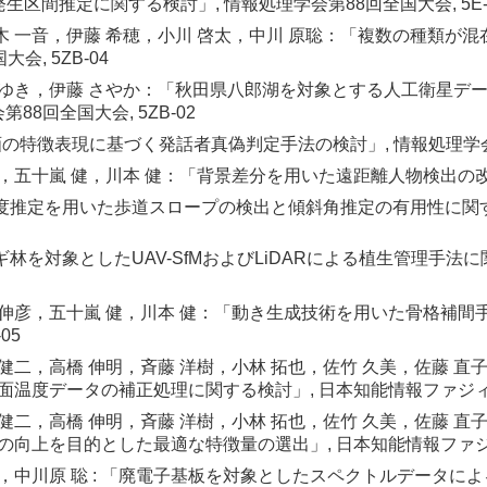
区間推定に関する検討」, 情報処理学会第88回全国大会, 5E-
々木 一音，伊藤 希穂，小川 啓太，中川 原聡：「複数の種類
, 5ZB-04
 みゆき，伊藤 さやか：「秋田県八郎湖を対象とする人工衛星
8回全国大会, 5ZB-02
動画の特徴表現に基づく発話者真偽判定手法の検討」, 情報処理学会第8
，五十嵐 健，川本 健：「背景差分を用いた遠距離人物検出の改善」
度推定を用いた歩道スロープの検出と傾斜角推定の有用性に関する検
ギ林を対象としたUAV-SfMおよびLiDARによる植生管理手法
藤 伸彦，五十嵐 健，川本 健：「動き生成技術を用いた骨格補
05
 健二，高橋 伸明，斉藤 洋樹，小林 拓也，佐竹 久美，佐藤 直
温度データの補正処理に関する検討」, 日本知能情報ファジィ学
 健二，高橋 伸明，斉藤 洋樹，小林 拓也，佐竹 久美，佐藤 直
向上を目的とした最適な特徴量の選出」, 日本知能情報ファジィ
 啓太，中川原 聡 : 「廃電子基板を対象としたスペクトルデータ