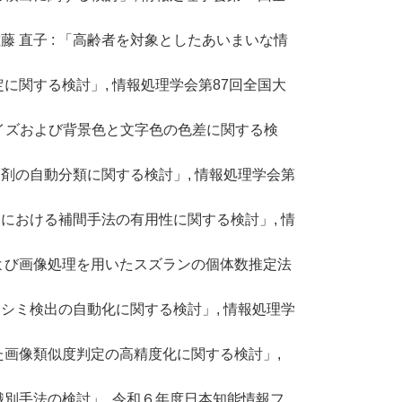
佐藤 直子 : 「高齢者を対象としたあいまいな情
定に関する検討」, 情報処理学会第87回全国大
サイズおよび背景色と文字色の色差に関する検
化錠剤の自動分類に関する検討」, 情報処理学会第
ータにおける補間手法の有用性に関する検討」, 情
LOおよび画像処理を用いたスズランの個体数推定法
したシミ検出の自動化に関する検討」, 情報処理学
とした画像類似度判定の高精度化に関する検討」,
識別手法の検討」, 令和６年度日本知能情報フ