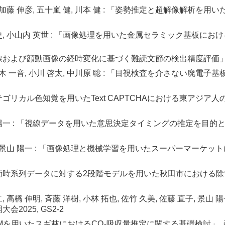
佳子, 加藤 伸彦, 五十嵐 健, 川本 健 : 「姿勢推定と超解像解
原 剛史, 小山内 英世 : 「画像処理を用いた金属セラミック基板にお
 「視線および顔動画像の経時変化に基づく難読文節の検出精度評価」, 
, 佐々木 一音, 小川 啓太, 中川原 聡 : 「目視検査を介さない
 「カテゴリカル色知覚を用いたText CAPTCHAにおける東ア
 景山 陽一 : 「視線データを用いた意思決定タイミングの推定を
部 剣, 景山 陽一 : 「画像処理と機械学習を用いたスーパーマーケ
: 「不均衡時系列データに対する2段階モデルを用いた秋田市におけ
健二, 高橋 伸明, 斉藤 洋樹, 小林 拓也, 佐竹 久美, 佐藤 直子,
2025, GS2-2
AV-SfMを用いたスギ林におけるCO₂吸収量推定に関する基礎検討」, 