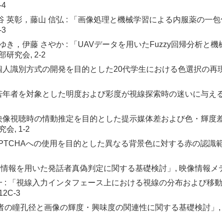
4
谷 英彰，藤山 信弘 : 「画像処理と機械学習による内服薬の一
3
ゆき，伊藤 さやか : 「UAVデータを用いたFuzzy回帰分析
究会, 2-2
 「個人識別方式の開発を目的とした20代学生における色選択の
: 「若年者を対象とした明度および彩度が視線探索時の迷いに与え
: 「映像視聴時の情動推定を目的とした提示媒体差および色・輝度
, 1-2
「CAPTCHAへの使用を目的とした異なる背景色に対する赤の認
声情報を用いた発話者真偽判定に関する基礎検討」, 映像情報メディア
山陽一 : 「視線入力インタフェース上における視線の分布および
2C-3
閲覧者の瞳孔径と画像の輝度・興味度の関連性に関する基礎検討」, 映