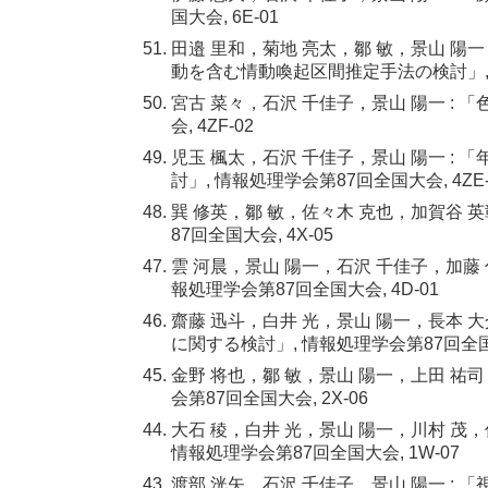
国大会, 6E-01
田邉 里和，菊地 亮太，鄒 敏，景山 陽
動を含む情動喚起区間推定手法の検討」, 情
宮古 菜々，石沢 千佳子，景山 陽一 :
会, 4ZF-02
児玉 楓太，石沢 千佳子，景山 陽一 
討」, 情報処理学会第87回全国大会, 4ZE-
巽 修英，鄒 敏，佐々木 克也，加賀谷 
87回全国大会, 4X-05
雲 河晨，景山 陽一，石沢 千佳子，加藤
報処理学会第87回全国大会, 4D-01
齋藤 迅斗，白井 光，景山 陽一，長本 
に関する検討」, 情報処理学会第87回全国大
金野 将也，鄒 敏，景山 陽一，上田 祐
会第87回全国大会, 2X-06
大石 稜，白井 光，景山 陽一，川村 茂
情報処理学会第87回全国大会, 1W-07
渡部 洸矢，石沢 千佳子，景山 陽一 