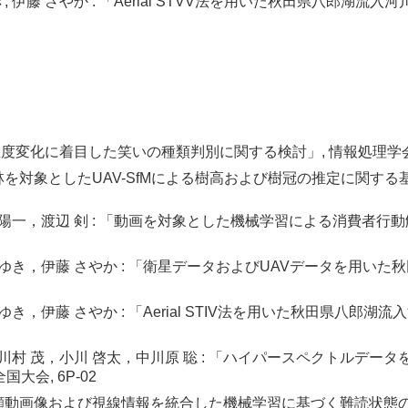
みゆき, 伊藤 さやか : 「Aerial STVV法を用いた秋田県八郎湖
温度変化に着目した笑いの種類判別に関する検討」, 情報処理学会第8
ギ林を対象としたUAV-SfMによる樹高および樹冠の推定に関する基礎
 陽一，渡辺 剣 : 「動画を対象とした機械学習による消費者行
みゆき，伊藤 さやか : 「衛星データおよびUAVデータを用いた
ゆき，伊藤 さやか : 「Aerial STIV法を用いた秋田県八郎
，川村 茂，小川 啓太，中川原 聡 : 「ハイパースペクトルデ
大会, 6P-02
 「顔動画像および視線情報を統合した機械学習に基づく難読状態