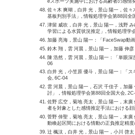
eスポーツ実施中における高齢者の感情発生
佐々木 爽瑚，白井 光，景山 陽一，佐
基板判別手法」, 情報処理学会第88回全国大会
津留 威吹，白井 光，景山 陽一，浅野
学習による水質状況推定」, 情報処理学会第8
加藤 亮海，景山 陽一：「FaceSwap
鈴木 翔，雲 河晨，景山 陽一，加藤 伸彦
陳 浩然，雲 河晨，景山 陽一：「単眼深
06
白井 光，小笠原 優斗，景山 陽一：「ス
会, 6C-04
雲 河晨，景山 陽一，石沢 千佳子，加
討」，情報処理学会第88回全国大会, 2C-
佐野 広空，菊地 亮太，景山 陽一，末廣
者を対象とした感情推定手法における顔面
菅野 倖聖，菊地 亮太，景山 陽一，末廣
動喚起区間における情動の正負推定精度の
辻󠄀 楓汰，白井 光，景山 陽一，小川